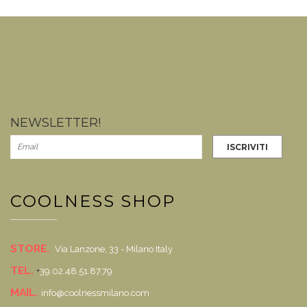
NEWSLETTER!
COOLNESS SHOP
STORE.
Via Lanzone, 33 - Milano Italy
TEL.
+
39.02.48.51.87.79
MAIL.
info@coolnessmilano.com