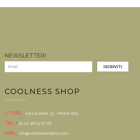
NEWSLETTER!
COOLNESS SHOP
STORE.
Via Lanzone, 33 - Milano Italy
TEL.
+
39.02.48.51.87.79
MAIL.
info@coolnessmilano.com