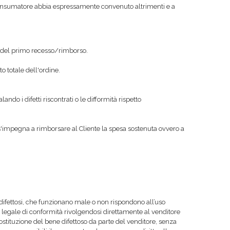
 consumatore abbia espressamente convenuto altrimenti e a
rsi del primo recesso/rimborso.
o totale dell'ordine.
alando i difetti riscontrati o le difformità rispetto
s'impegna a rimborsare al Cliente la spesa sostenuta ovvero a
i difettosi, che funzionano male o non rispondono all’uso
a legale di conformità rivolgendosi direttamente al venditore
sostituzione del bene difettoso da parte del venditore, senza