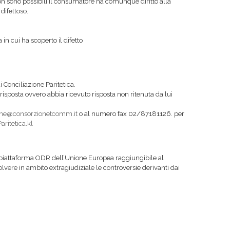
 non sono possibili il consumatore ha comunque diritto alla
difettoso.
 in cui ha scoperto il difetto
 Conciliazione Paritetica.
isposta ovvero abbia ricevuto risposta non ritenuta da lui
ione@consorzionetcomm.it
o al numero fax 02/87181126. per
ritetica.kl
a piattaforma ODR dell’Unione Europea raggiungibile al
lvere in ambito extragiudiziale le controversie derivanti dai