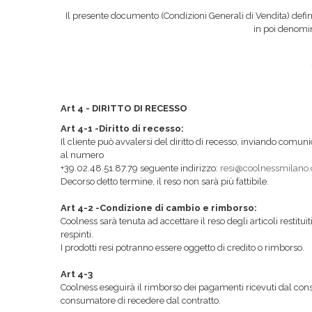
Il presente documento (Condizioni Generali di Vendita) definis
in poi denomin
Art 4 - DIRITTO DI RECESSO
Art 4-1 -Diritto di recesso:
Il cliente può avvalersi del diritto di recesso, inviando comu
al numero
+39.02.48.51.87.79 seguente indirizzo:
resi@coolnessmilano
Decorso detto termine, il reso non sarà più fattibile.
Art 4-2 -Condizione di cambio e rimborso:
Coolness sarà tenuta ad accettare il reso degli articoli restitu
respinti.
I prodotti resi potranno essere oggetto di credito o rimborso.
Art 4-3
Coolness eseguirà il rimborso dei pagamenti ricevuti dal con
consumatore di recedere dal contratto.