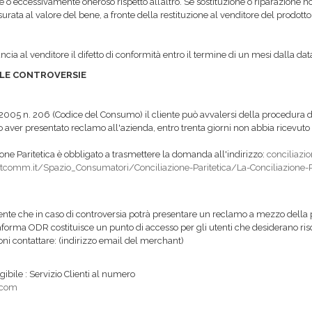
ile o eccessivamente oneroso rispetto all’altro. Se sostituzione o riparazione
ta al valore del bene, a fronte della restituzione al venditore del prodotto 
cia al venditore il difetto di conformità entro il termine di un mesi dalla data
ELLE CONTROVERSIE
2005 n. 206 (Codice del Consumo) il cliente può avvalersi della procedura di
ver presentato reclamo all'azienda, entro trenta giorni non abbia ricevuto r
ione Paritetica è obbligato a trasmettere la domanda all'indirizzo:
conciliaz
comm.it/Spazio_Consumatori/Conciliazione-Paritetica/La-Conciliazione-Pa
utente che in caso di controversia potrà presentare un reclamo a mezzo dell
aforma ODR costituisce un punto di accesso per gli utenti che desiderano riso
ioni contattare: (indirizzo email del merchant)
gibile : Servizio Clienti al numero
.com