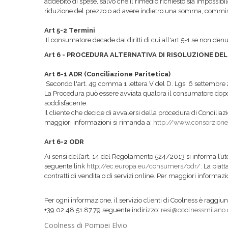
addebito di spese, salvo che il rimedio richiesto sia impossib
riduzione del prezzo o ad avere indietro una somma, commisura
Art 5-2 Termini
Il consumatore decade dai diritti di cui all'art 5-1 se non denun
Art 6 - PROCEDURA ALTERNATIVA DI RISOLUZIONE D
Art 6-1 ADR (Conciliazione Paritetica)
Secondo l'art. 49 comma 1 lettera V del D. Lgs. 6 settembre 
La Procedura può essere avviata qualora il consumatore dopo a
soddisfacente.
Il cliente che decide di avvalersi della procedura di Conciliaz
maggiori informazioni si rimanda a:
http://www.consorzionet
Art 6-2 ODR
Ai sensi dell’art. 14 del Regolamento 524/2013 si informa l’
seguente link
http://ec.europa.eu/consumers/odr/.
La piatt
contratti di vendita o di servizi online. Per maggiori informaz
Per ogni informazione, il servizio clienti di Coolness è raggiun
+39.02.48.51.87.79 seguente indirizzo:
resi@coolnessmilano
Coolness di Pompei Elvio