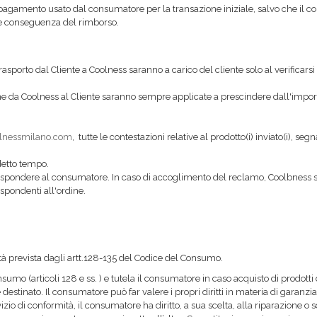
i pagamento usato dal consumatore per la transazione iniziale, salvo che il
e conseguenza del rimborso.
i trasporto dal Cliente a Coolness saranno a carico del cliente solo al verifica
ione da Coolness al Cliente saranno sempre applicate a prescindere dall'import
olnessmilano.com
, tutte le contestazioni relative al prodotto(i) inviato(i), segn
detto tempo.
 rispondere al consumatore. In caso di accoglimento del reclamo, Coolbness 
ispondenti all'ordine.
tà prevista dagli artt.128-135 del Codice del Consumo.
nsumo (articoli 128 e ss. ) e tutela il consumatore in caso acquisto di prodott
estinato. Il consumatore può far valere i propri diritti in materia di garanzi
zio di conformità, il consumatore ha diritto, a sua scelta, alla riparazione o 