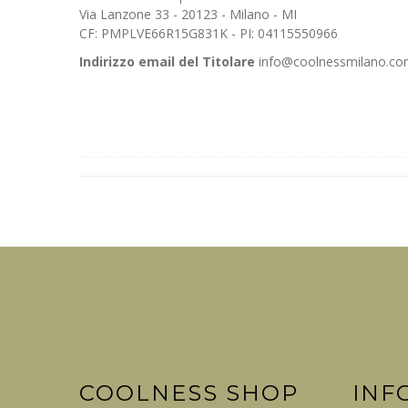
Via Lanzone 33 - 20123 - Milano - MI
CF: PMPLVE66R15G831K - PI: 04115550966
Indirizzo email del Titolare
info
@coolnessmilano.c
COOLNESS SHOP
INF