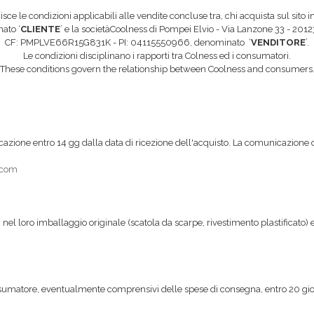
ce le condizioni applicabili alle vendite concluse tra, chi acquista sul sito i
ato ‘
CLIENTE
’ e la societàCoolness di Pompei Elvio - Via Lanzone 33 - 2012
CF: PMPLVE66R15G831K - PI: 04115550966, denominato ‘
VENDITORE
’.
Le condizioni disciplinano i rapporti tra Colness ed i consumatori.
These conditions govern the relationship between Coolness and consumers
nicazione entro 14 gg dalla data di ricezione dell'acquisto. La comunicazione 
.com
iti nel loro imballaggio originale (scatola da scarpe, rivestimento plastificato)
sumatore, eventualmente comprensivi delle spese di consegna, entro 20 gior