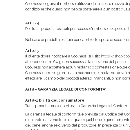
Coolness eseguirà il rimborso utilizzando lo stesso mezzo d
condizione che questi non debba sostenere alcun costo qual
Art 4-4
Per tutti i prodotti restituiti per recesso/rimborso, le spese d
Nel caso di prodotti restituiti per cambio, le spese di spediz
Art 4-5
Il cliente dovrà notificare a Coolness, sul sito
https://shop.co
all'ordine, entro 60 giorni successivi la ricezione del pacco.
Coolness non accetterà alcun reclamo o contestazione oltre 
Coolness, entro 10 giorni dalla ricezione del reclamo, dovrà
effettuare il cambio dei prodotti alterati, mancanti, o non corr
Art 5 -
GARANZIA LEGALE DI CONFORMITA'
Art 5-1 Diritti del consumatore
Tutti i prodotti sono coperti dalla Garanzia Legale di Conformi
La garanzia legale di conformità è prevista dal Codice del Co
dichiarato dal venditore o al quale quel bene è generalmente d
del bene, anche se diverso dal produttore. In presenza di un vi