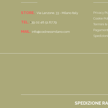
STORE.
Privacy Po
Via Lanzone, 33 - Milano Italy
Cookie Pol
TEL.
+
39.02.48.51.87.79
Termini &
Pagamenti
MAIL.
info@coolnessmilano.com
Spedizion
SPEDIZIONE RA