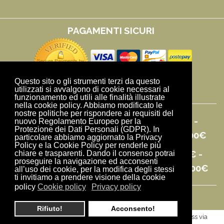
PAGAMENTI SICURI
Questo sito o gli strumenti terzi da questo
utilizzati si avvalgono di cookie necessari al
funzionamento ed utili alle finalità illustrate
nella cookie policy. Abbiamo modificato le
nostre politiche per rispondere ai requisiti del
SPEDIZIONE RAPIDA IN ITALIA 10,00€ -
nuovo Regolamento Europeo per la
Protezione dei Dati Personali (GDPR). In
GRATUITA CON ACQUISTI SOPRA I 60,00€
particolare abbiamo aggiornato la Privacy
Policy e la Cookie Policy per renderle più
SPEDIZIONE RAPIDA IN EUROPA 20,00€ -
chiare e trasparenti. Dando il consenso potrai
proseguire la navigazione ed acconsenti
GRATUITA CON ACQUISTI SOPRA I 150,00€
all’uso dei cookie, per la modifica degli stessi
ti invitiamo a prendere visione della cookie
policy
Cookie policy
Privacy policy
Rifiuto!
Acconsento!
© 2019
COOLNESS
- All Rights Reserved - Negozio Coolness via