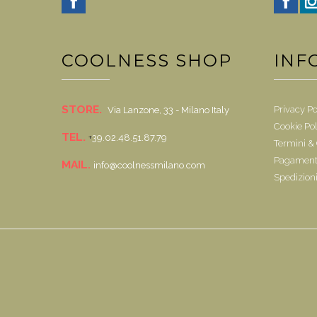
COOLNESS SHOP
INF
STORE.
Privacy Po
Via Lanzone, 33 - Milano Italy
Cookie Pol
TEL.
+
39.02.48.51.87.79
Termini &
Pagamenti
MAIL.
info@coolnessmilano.com
Spedizion