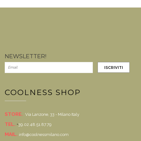
NEWSLETTER!
COOLNESS SHOP
STORE.
Via Lanzone, 33 - Milano Italy
TEL.
+
39.02.48.51.87.79
MAIL.
info@coolnessmilano.com