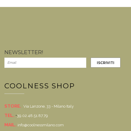
NEWSLETTER!
COOLNESS SHOP
STORE.
Via Lanzone, 33 - Milano Italy
TEL.
+
39.02.48.51.87.79
MAIL.
info@coolnessmilano.com